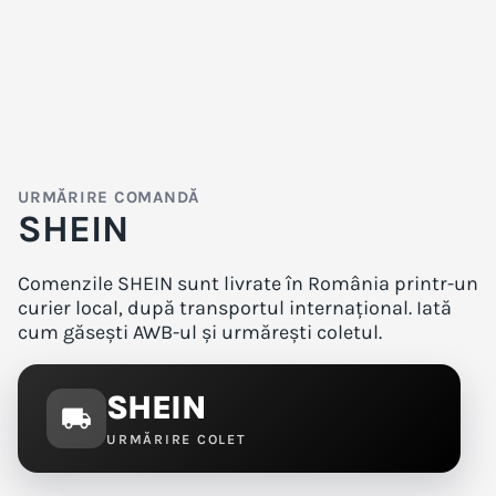
URMĂRIRE COMANDĂ
SHEIN
Comenzile SHEIN sunt livrate în România printr-un
curier local, după transportul internațional. Iată
cum găsești AWB-ul și urmărești coletul.
SHEIN
local_shipping
URMĂRIRE COLET