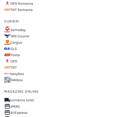
DPD Romania
TNT Romania
CURIERI
Sameday
FAN Courier
Cargus
GLS
Posta
DPD
TNT
easybox
FANbox
MAGAZINE ONLINE
local_shipping
Urmărire colet
storefront
eMAG
storefront
AliExpress