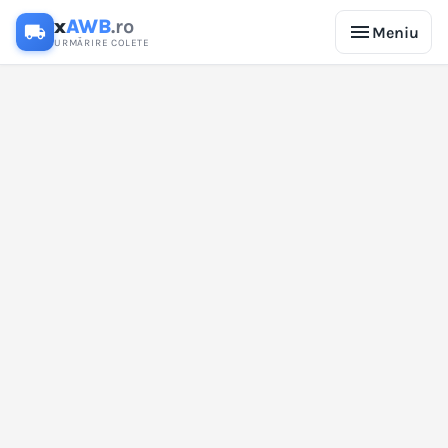
x
AWB
.ro
menu
local_shipping
Meniu
URMĂRIRE COLETE