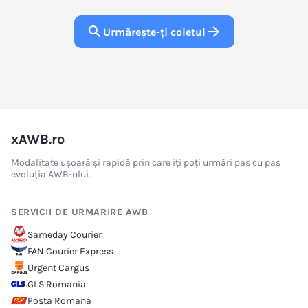
search
arrow_forward
Urmărește-ți coletul
xAWB.ro
Modalitate ușoară și rapidă prin care îți poți urmări pas cu pas
evoluția AWB-ului.
SERVICII DE URMARIRE AWB
Sameday Courier
FAN Courier Express
Urgent Cargus
GLS Romania
Posta Romana