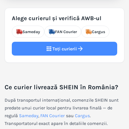
Alege curierul și verifică AWB-ul
Sameday
FAN Courier
Cargus
apps
arrow_forward
Toți curierii
Ce curier livrează SHEIN în România?
După transportul internațional, comenzile SHEIN sunt
predate unui curier local pentru livrarea finală — de
regulă
Sameday
,
FAN Courier
sau
Cargus
.
Transportatorul exact apare în detaliile comenzii.