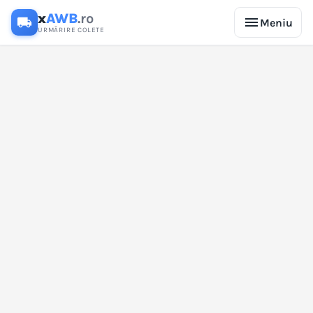
x
AWB
.ro
menu
local_shipping
Meniu
URMĂRIRE COLETE