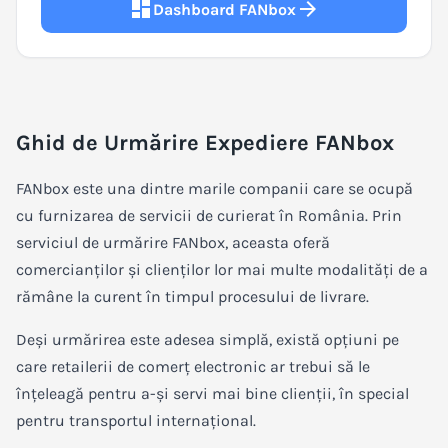
dashboard
arrow_forward
Dashboard FANbox
Ghid de Urmărire Expediere FANbox
FANbox este una dintre marile companii care se ocupă
cu furnizarea de servicii de curierat în România. Prin
serviciul de urmărire FANbox, aceasta oferă
comercianților și clienților lor mai multe modalități de a
rămâne la curent în timpul procesului de livrare.
Deși urmărirea este adesea simplă, există opțiuni pe
care retailerii de comerț electronic ar trebui să le
înțeleagă pentru a-și servi mai bine clienții, în special
pentru transportul internațional.