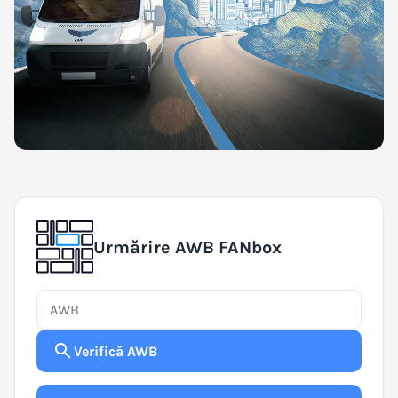
Urmărire AWB FANbox
search
Verifică AWB