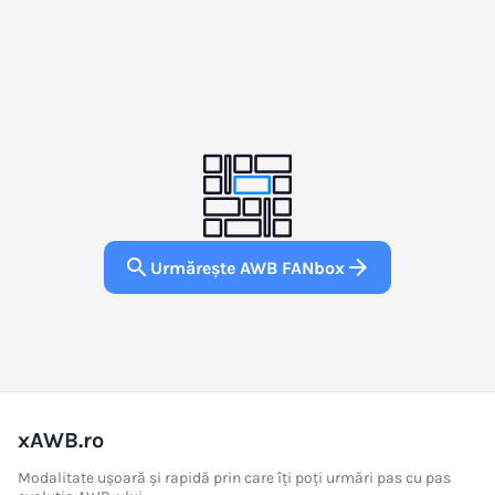
search
arrow_forward
Urmărește AWB FANbox
xAWB.ro
Modalitate ușoară și rapidă prin care îți poți urmări pas cu pas